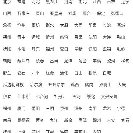
北京
福建
河北
黑龙江
河南
湖北
江西
吉林
辽宁
山西
石家庄
唐山
秦皇岛
邯郸
邢台
保定
张家口
承德
沧州
廊坊
衡水
太原
大同
阳泉
长治
晋城
朔州
晋中
运城
忻州
临汾
吕梁
沈阳
大连
鞍山
抚顺
本溪
丹东
锦州
营口
阜新
辽阳
盘锦
铁岭
朝阳
葫芦岛
长春
昌邑
龙潭
船营
丰满
蛟河
桦甸
舒兰
磐石
四平
辽源
通化
白山
松原
白城
延边朝鲜族
哈尔滨
齐齐哈尔
鸡西
鹤岗
双鸭山
大庆
伊春
佳木斯
七台河
牡丹江
黑河
绥化
大兴安岭
福州
厦门
莆田
三明
泉州
漳州
南平
龙岩
宁德
南昌
景德镇
萍乡
九江
新余
鹰潭
赣州
吉安
宜春
抚州
上饶
郑州
开封
洛阳
平顶山
安阳